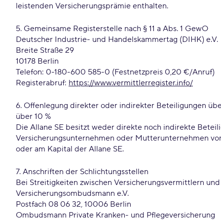
leistenden Versicherungsprämie enthalten.
5. Gemeinsame Registerstelle nach § 11 a Abs. 1 GewO
Deutscher Industrie- und Handelskammertag (DIHK) e.V.
Breite Straße 29
10178 Berlin
Telefon: 0-180-600 585-0 (Festnetzpreis 0,20 €/Anruf)
Registerabruf:
https://www.vermittlerregister.info/
6. Offenlegung direkter oder indirekter Beteiligungen 
über 10 %
Die Allane SE besitzt weder direkte noch indirekte Bet
Versicherungsunternehmen oder Mutterunternehmen von V
oder am Kapital der Allane SE.
7. Anschriften der Schlichtungsstellen
Bei Streitigkeiten zwischen Versicherungsvermittlern u
Versicherungsombudsmann e.V.
Postfach 08 06 32, 10006 Berlin
Ombudsmann Private Kranken- und Pflegeversicherung